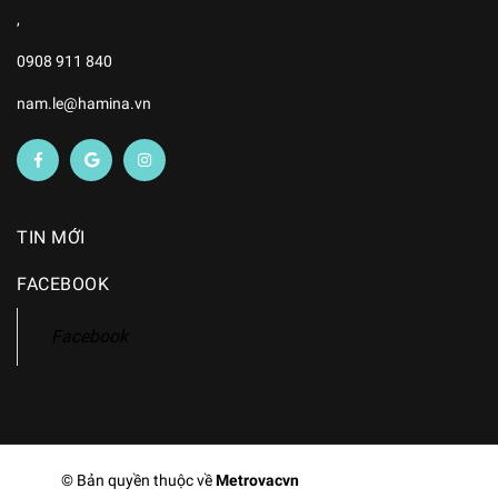
,
0908 911 840
nam.le@hamina.vn
TIN MỚI
FACEBOOK
Facebook
© Bản quyền thuộc về
Metrovacvn
Cung cấp bởi
Sapo