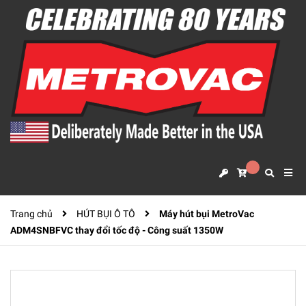
Trang chủ
HÚT BỤI Ô TÔ
Máy hút bụi MetroVac
ADM4SNBFVC thay đổi tốc độ - Công suất 1350W