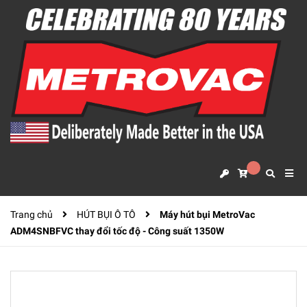
Trang chủ
HÚT BỤI Ô TÔ
Máy hút bụi MetroVac
ADM4SNBFVC thay đổi tốc độ - Công suất 1350W