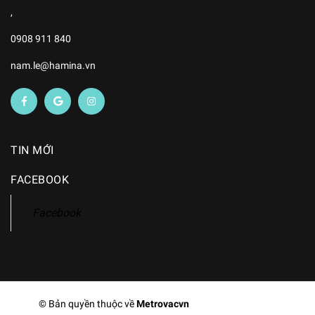
,
0908 911 840
nam.le@hamina.vn
TIN MỚI
FACEBOOK
© Bản quyền thuộc về
Metrovacvn
Cung cấp bởi
Sapo