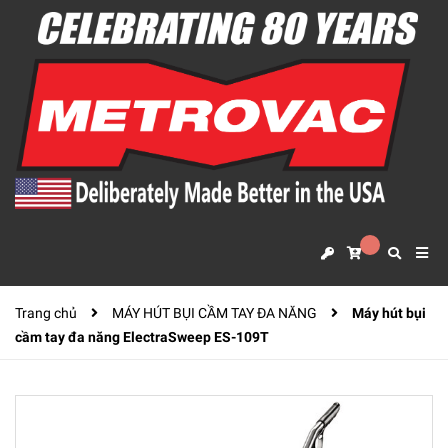
Trang chủ
MÁY HÚT BỤI CẦM TAY ĐA NĂNG
Máy hút bụi
cầm tay đa năng ElectraSweep ES-109T